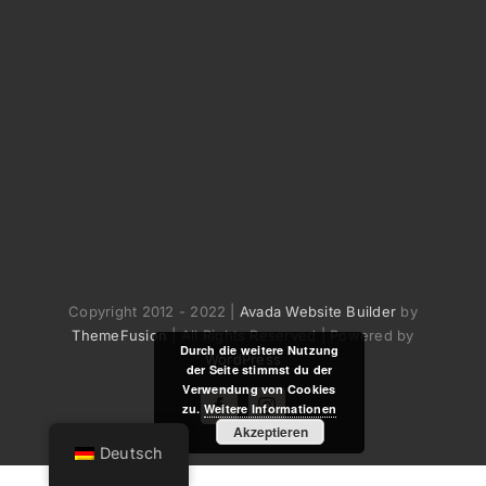
Copyright 2012 - 2022 |
Avada Website Builder
by
ThemeFusion
| All Rights Reserved | Powered by
Durch die weitere Nutzung
WordPress
der Seite stimmst du der
Verwendung von Cookies
zu.
Weitere Informationen
Facebook
Instagram
Akzeptieren
Deutsch